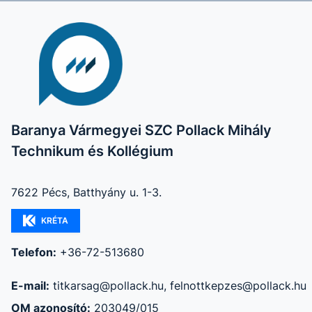
Baranya Vármegyei SZC Pollack Mihály
Technikum és Kollégium
7622 Pécs, Batthyány u. 1-3.
KRÉTA
Telefon:
+36-72-513680
E-mail:
titkarsag@pollack.hu, felnottkepzes@pollack.hu
OM azonosító:
203049/015