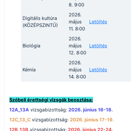
8. 9:00
2026.
Digitális kultúra
május
Letöltés
(KÖZÉPSZINTŰ)
11. 8:00
2026.
Biológia
május
Letöltés
12. 8:00
2026.
Kémia
május
Letöltés
14. 8:00
Szóbeli érettségi vizsgák beosztása:
12A_13A
vizsgabizottság:
2026. június 16-18.
12C_13_C
vizsgabizottság:
2026. június 17-19.
12B_13B
vizsgabizottság:
2026. június 22-24.