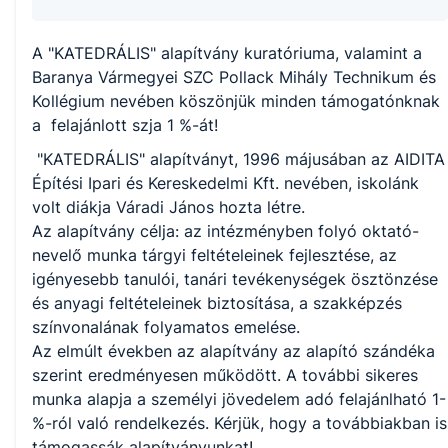
A "KATEDRÁLIS" alapítvány kuratóriuma, valamint a
Baranya Vármegyei SZC Pollack Mihály Technikum és
Kollégium nevében köszönjük minden támogatónknak
a felajánlott szja 1 %-át!
"KATEDRÁLIS" alapítványt, 1996 májusában az AIDITA
Építési Ipari és Kereskedelmi Kft. nevében, iskolánk
volt diákja Váradi János hozta létre.
Az alapítvány célja: az intézményben folyó oktató-
nevelő munka tárgyi feltételeinek fejlesztése, az
igényesebb tanulói, tanári tevékenységek ösztönzése
és anyagi feltételeinek biztosítása, a szakképzés
színvonalának folyamatos emelése.
Az elmúlt években az alapítvány az alapító szándéka
szerint eredményesen működött. A további sikeres
munka alapja a személyi jövedelem adó felajánlható 1-
%-ról való rendelkezés. Kérjük, hogy a továbbiakban is
támogassák alapítványunkat!