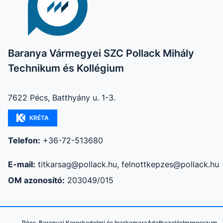
Baranya Vármegyei SZC Pollack Mihály
Technikum és Kollégium
7622 Pécs, Batthyány u. 1-3.
KRÉTA
Telefon:
+36-72-513680
E-mail:
titkarsag@pollack.hu, felnottkepzes@pollack.hu
OM azonosító:
203049/015
Pécs-Baranyai Kereskedelmi és Iparkamara
Adatkezelés
Impresszum