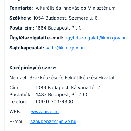
Fenntartó:
Kulturális és Innovációs Minisztérium
Székhely:
1054 Budapest, Szemere u. 6.
Postai cím:
1884 Budapest, Pf. 1.
Ügyfélszolgálati e-mail:
ugyfelszolgalat@kim.gov.hu
Sajtókapcsolat:
sajto@kim.gov.hu
Középirányító szerv:
Nemzeti Szakképzési és Felnőttképzési Hivatal
Cím: 1089 Budapest, Kálvária tér 7.
Postafiók: 1437 Budapest, Pf: 760.
Telefon: (06-1) 303-9300
WEB:
www.nive.hu
E-mail:
szakkepzes@nive.hu